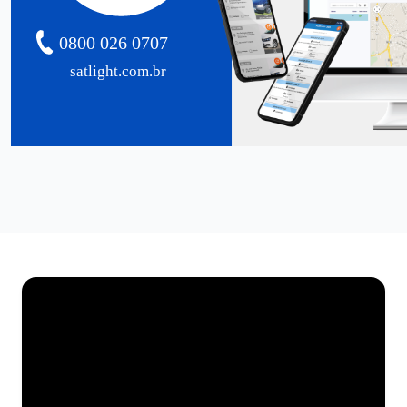
0800 026 0707
satlight.com.br