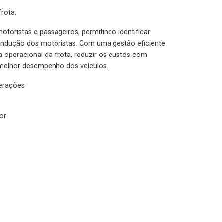
rota.
otoristas e passageiros, permitindo identificar
condução dos motoristas. Com uma gestão eficiente
ia operacional da frota, reduzir os custos com
melhor desempenho dos veículos.
lerações
or