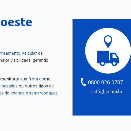
roeste
treamento Veicular
da
aior visibilidade, gerando
 monitorar sua
frota
como
0800 026 0707
 pesadas
ou outros tipos de
satlight.com.br
es de energia
e
semirreboques
.