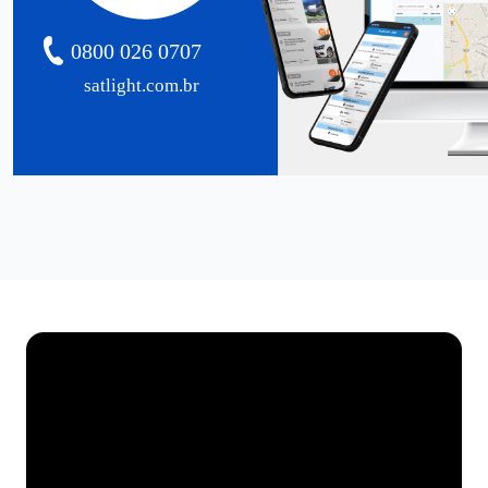
0800 026 0707
satlight.com.br