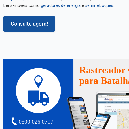
bens-móveis como
geradores de energia
e
semirreboques
.
Consulte agora!
Rastreador 
para Batalh
0800 026 0707