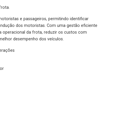
rota.
otoristas e passageiros, permitindo identificar
condução dos motoristas. Com uma gestão eficiente
ia operacional da frota, reduzir os custos com
melhor desempenho dos veículos.
lerações
or