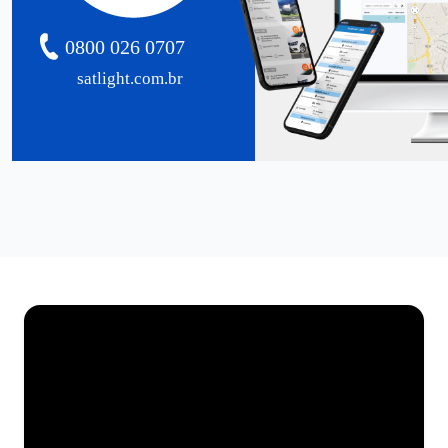
0800 026 0707
satlight.com.br