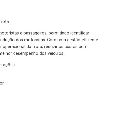
rota.
otoristas e passageiros, permitindo identificar
condução dos motoristas. Com uma gestão eficiente
ia operacional da frota, reduzir os custos com
melhor desempenho dos veículos.
lerações
or