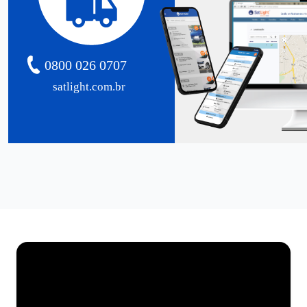
0800 026 0707
satlight.com.br