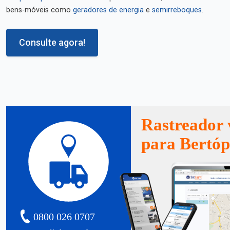
bens-móveis como
geradores de energia
e
semirreboques
.
Consulte agora!
Rastreador 
para Bertóp
0800 026 0707