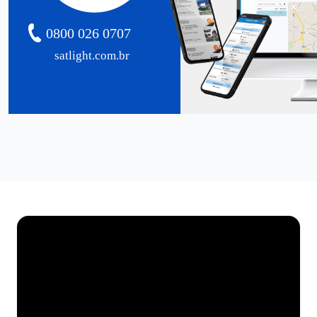
0800 026 0707
satlight.com.br