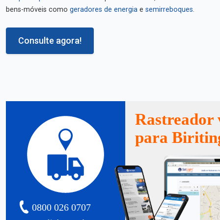
bens-móveis como
geradores de energia
e
semirreboques
.
Consulte agora!
Rastreador 
para Biriti
0800 026 0707