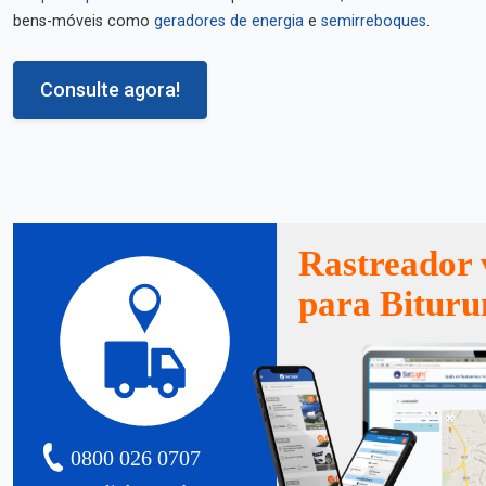
bens-móveis como
geradores de energia
e
semirreboques
.
Consulte agora!
Rastreador 
para Bituru
0800 026 0707