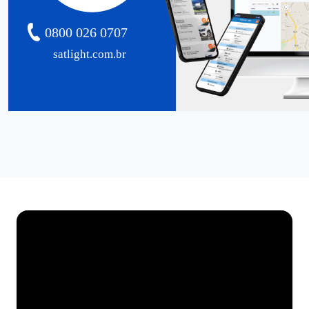
0800 026 0707
satlight.com.br