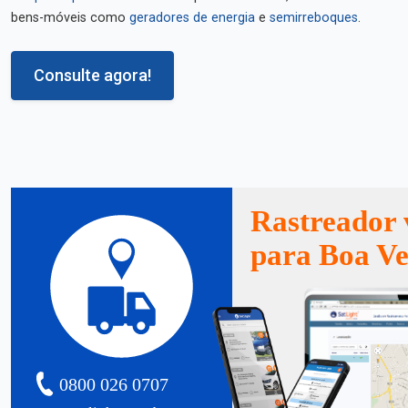
bens-móveis como
geradores de energia
e
semirreboques
.
Consulte agora!
Rastreador 
para Boa V
0800 026 0707