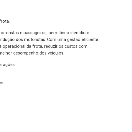
rota.
otoristas e passageiros, permitindo identificar
condução dos motoristas. Com uma gestão eficiente
ia operacional da frota, reduzir os custos com
melhor desempenho dos veículos.
lerações
or