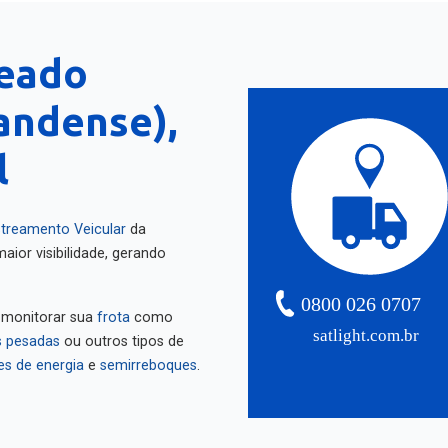
deado
andense),
l
treamento Veicular
da
aior visibilidade, gerando
0800 026 0707
 monitorar sua
frota
como
satlight.com.br
 pesadas
ou outros tipos de
es de energia
e
semirreboques
.