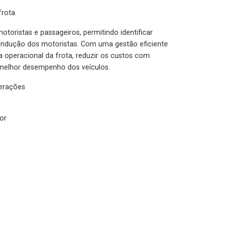
rota.
otoristas e passageiros, permitindo identificar
condução dos motoristas. Com uma gestão eficiente
ia operacional da frota, reduzir os custos com
melhor desempenho dos veículos.
lerações
or