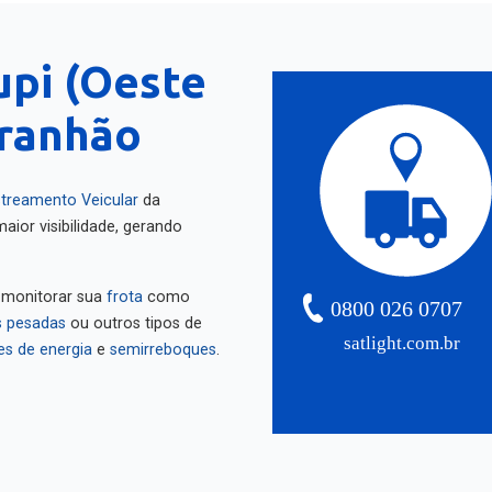
upi (Oeste
ranhão
treamento Veicular
da
aior visibilidade, gerando
 monitorar sua
frota
como
0800 026 0707
 pesadas
ou outros tipos de
satlight.com.br
es de energia
e
semirreboques
.