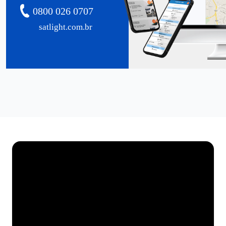
0800 026 0707
satlight.com.br