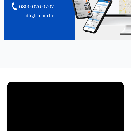
0800 026 0707
satlight.com.br