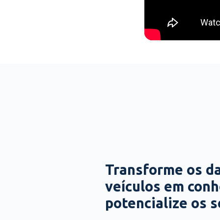
Transforme os d
veículos em con
potencialize os 