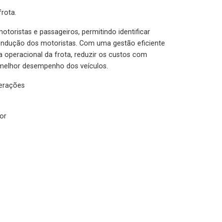
rota.
otoristas e passageiros, permitindo identificar
condução dos motoristas. Com uma gestão eficiente
ia operacional da frota, reduzir os custos com
melhor desempenho dos veículos.
lerações
or