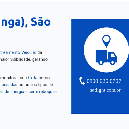
inga), São
treamento Veicular
da
aior visibilidade, gerando
 monitorar sua
frota
como
0800 026 0707
 pesadas
ou outros tipos de
satlight.com.br
es de energia
e
semirreboques
.