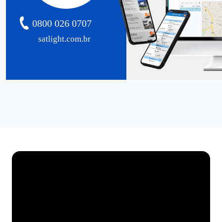
0800 026 0707
satlight.com.br