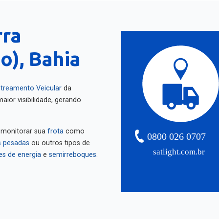
rra
o), Bahia
treamento Veicular
da
aior visibilidade, gerando
 monitorar sua
frota
como
0800 026 0707
 pesadas
ou outros tipos de
satlight.com.br
es de energia
e
semirreboques
.