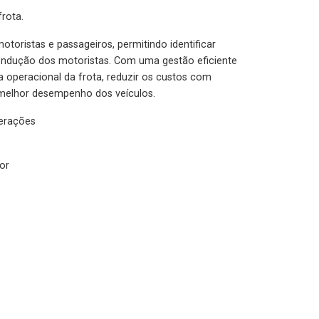
rota.
otoristas e passageiros, permitindo identificar
condução dos motoristas. Com uma gestão eficiente
ia operacional da frota, reduzir os custos com
melhor desempenho dos veículos.
lerações
or