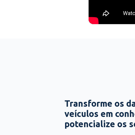
Transforme os d
veículos em con
potencialize os 