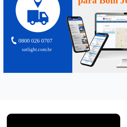
para Bom J
0800 026 0707
satlight.com.br