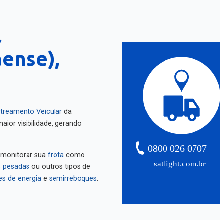
l
ense),
treamento Veicular
da
aior visibilidade, gerando
0800 026 0707
 monitorar sua
frota
como
satlight.com.br
 pesadas
ou outros tipos de
es de energia
e
semirreboques
.