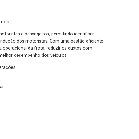
rota.
otoristas e passageiros, permitindo identificar
condução dos motoristas. Com uma gestão eficiente
ia operacional da frota, reduzir os custos com
melhor desempenho dos veículos.
lerações
or