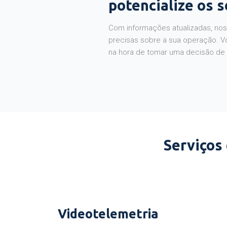
potencialize os 
Com informações atualizadas, noss
precisas sobre a sua operação. V
na hora de tomar uma decisão de
Serviços
Videotelemetria