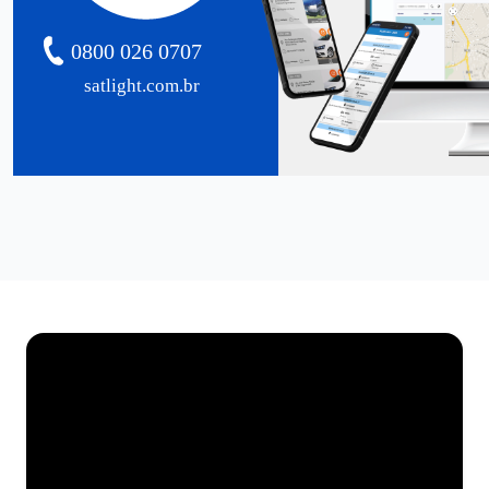
0800 026 0707
satlight.com.br