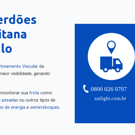
erdões
itana
ulo
treamento Veicular
da
aior visibilidade, gerando
0800 026 0707
 monitorar sua
frota
como
satlight.com.br
 pesadas
ou outros tipos de
es de energia
e
semirreboques
.