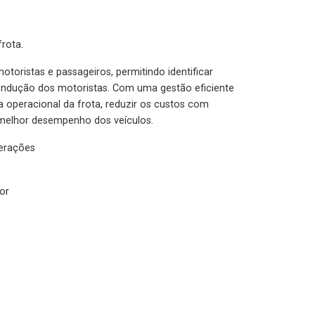
rota.
otoristas e passageiros, permitindo identificar
condução dos motoristas. Com uma gestão eficiente
ia operacional da frota, reduzir os custos com
melhor desempenho dos veículos.
lerações
or