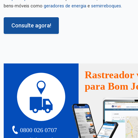
bens-móveis como
geradores de energia
e
semirreboques
.
Consulte agora!
Rastreador 
para Bom J
0800 026 0707