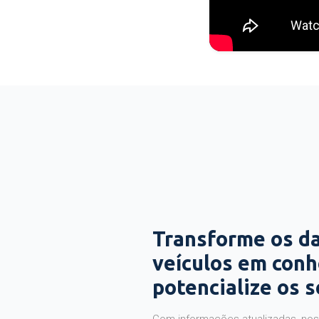
Transforme os d
veículos em con
potencialize os 