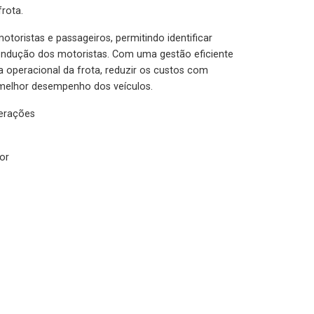
rota.
otoristas e passageiros, permitindo identificar
condução dos motoristas. Com uma gestão eficiente
ia operacional da frota, reduzir os custos com
melhor desempenho dos veículos.
lerações
or