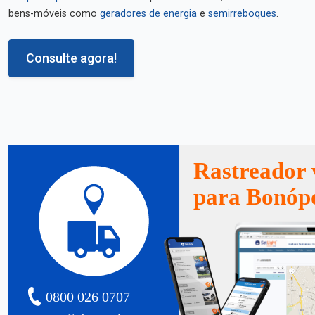
bens-móveis como
geradores de energia
e
semirreboques
.
Consulte agora!
Rastreador 
para Bonópo
0800 026 0707