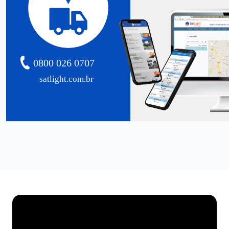
0800 026 0707
satlight.com.br