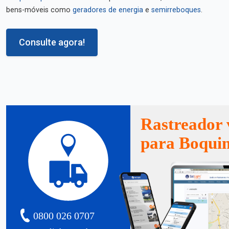
bens-móveis como
geradores de energia
e
semirreboques
.
Consulte agora!
Rastreador 
para Boqui
0800 026 0707