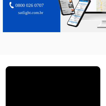
0800 026 0707
satlight.com.br