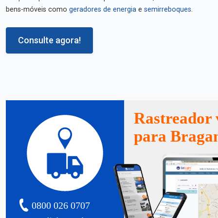
bens-móveis como
geradores de energia
e
semirreboques
.
Consulte agora!
Rastreador 
para Braga
0800 026 0707