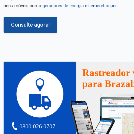
bens-móveis como
geradores de energia
e
semirreboques
.
Consulte agora!
Rastreador 
para Braza
0800 026 0707