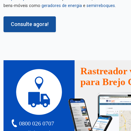
bens-móveis como
geradores de energia
e
semirreboques
.
Consulte agora!
Rastreador 
para Brejo
0800 026 0707