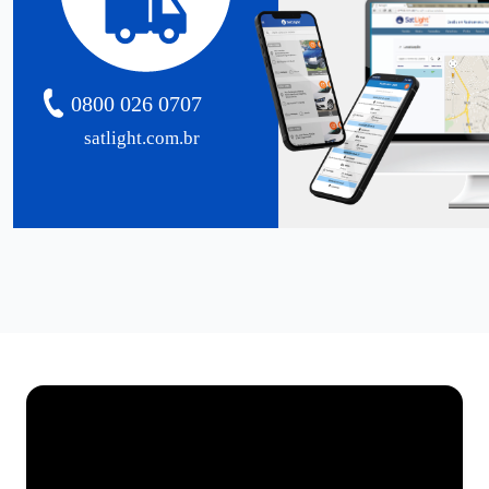
0800 026 0707
satlight.com.br