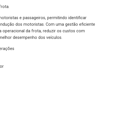
rota.
otoristas e passageiros, permitindo identificar
condução dos motoristas. Com uma gestão eficiente
ia operacional da frota, reduzir os custos com
melhor desempenho dos veículos.
lerações
or