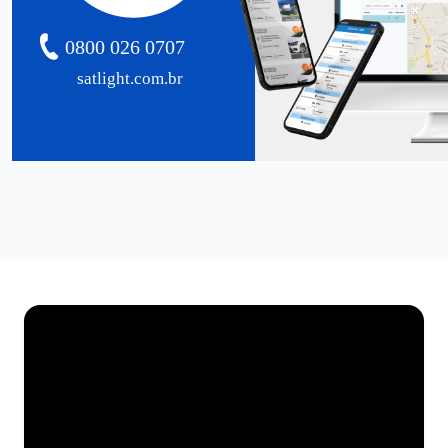
0800 026 0707
satlight.com.br