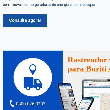
bens-móveis como
geradores de energia
e
semirreboques
.
Consulte agora!
Rastreador 
para Buriti 
0800 026 0707