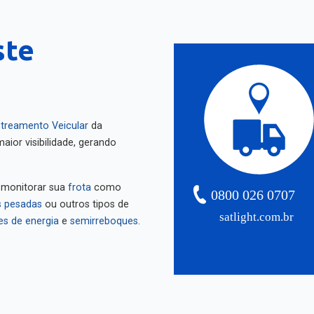
ste
treamento Veicular
da
aior visibilidade, gerando
 monitorar sua
frota
como
0800 026 0707
 pesadas
ou outros tipos de
satlight.com.br
es de energia
e
semirreboques
.