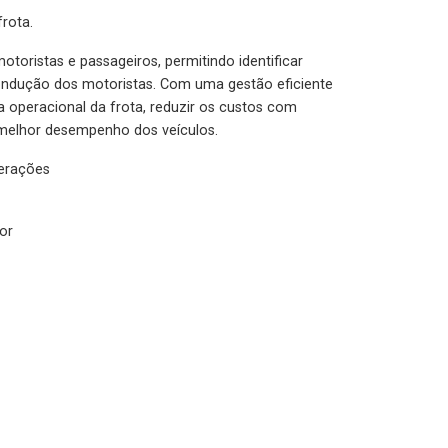
rota.
otoristas e passageiros, permitindo identificar
condução dos motoristas. Com uma gestão eficiente
ia operacional da frota, reduzir os custos com
melhor desempenho dos veículos.
lerações
or