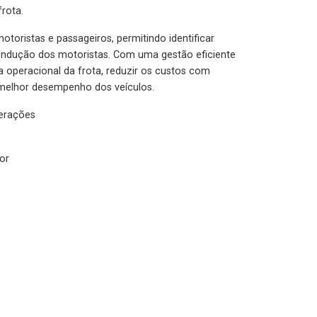
rota.
otoristas e passageiros, permitindo identificar
condução dos motoristas. Com uma gestão eficiente
ia operacional da frota, reduzir os custos com
melhor desempenho dos veículos.
lerações
or