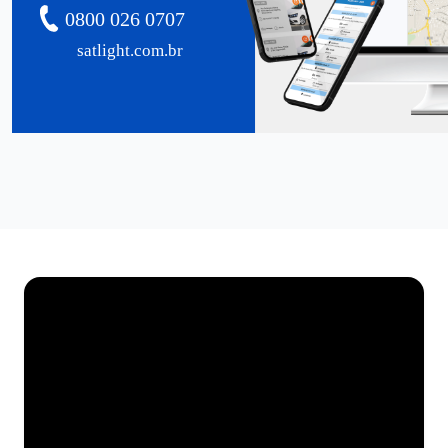
0800 026 0707
satlight.com.br