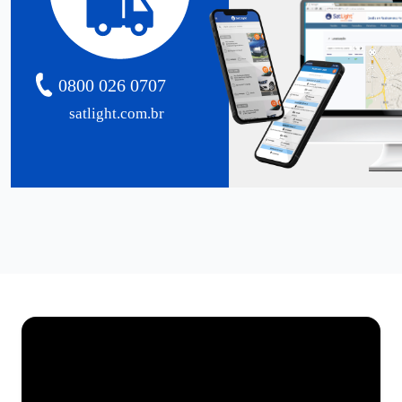
0800 026 0707
satlight.com.br