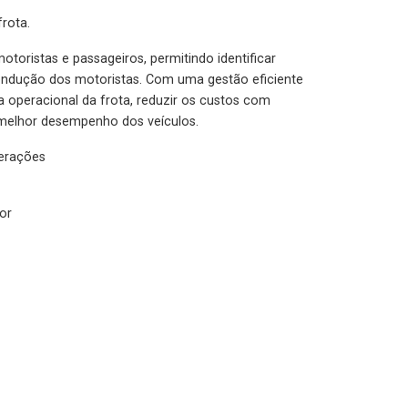
rota.
otoristas e passageiros, permitindo identificar
condução dos motoristas. Com uma gestão eficiente
ia operacional da frota, reduzir os custos com
melhor desempenho dos veículos.
lerações
or