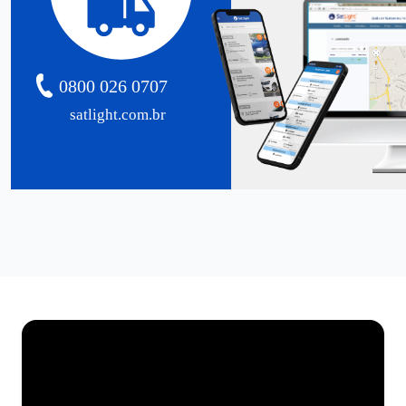
0800 026 0707
satlight.com.br