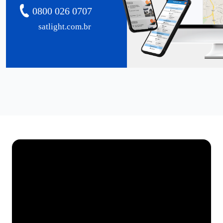
0800 026 0707
satlight.com.br