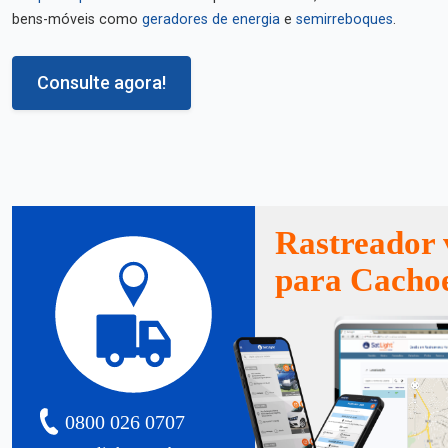
bens-móveis como
geradores de energia
e
semirreboques
.
Consulte agora!
Rastreador 
para Cacho
0800 026 0707