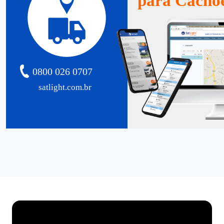
para Cacho
0800 026 0707
satlight.com.br