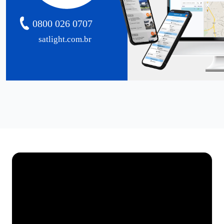
0800 026 0707
satlight.com.br