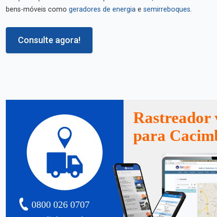
bens-móveis como
geradores de energia
e
semirreboques
.
Consulte agora!
Rastreador 
para Cacim
0800 026 0707