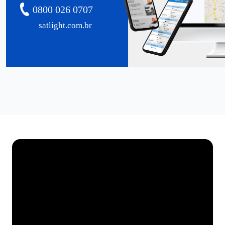
0800 026 0707
satlight.com.br